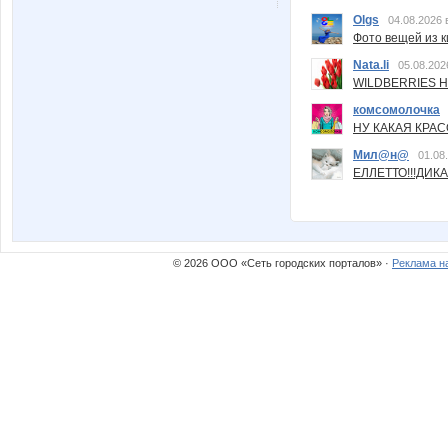
Olgs
04.08.2026 
Фото вещей из ки
Nata.li
05.08.202
WILDBERRIES Н
комсомолочка
НУ КАКАЯ КРАСОТ
Мил@н@
01.08
ЕЛЛЕТТО!!!ДИК
© 2026 ООО «Сеть городских порталов» ·
Реклама н