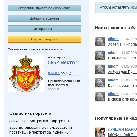
Чтобы оставлять ко
Отправить приватное сообщение
Добавить в друзья
Новые записи в бл
Игнорировать
nikom
21.07.202
Сделать подарок
Хотел в IT - поп
Совместная покупка: мама и малыш
nikom
18.07.202
популярность:
Полдневное лет
-2
5952 место
nikom
↓
08.07.202
Азбука для Бура
рейтинг
3809
?
nikom
05.06.202
Привилегированный
пользователь
5
К Дню русского 
уровня
nikom
05.06.202
В связи с пмэф-
Статистика портрета:
Популярные за не
сейчас просматривают портрет - 0
зарегистрированные пользователи
ЛУЧШАЯ МАРК
посетившие портрет за 7 дней - 0
[b]Обувь Ralf Ri