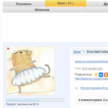
Блог
( 56 )
Основное
Др
Шпионаж
Косметик
>
Блог
www.nn.ru/community/sp
Тэги:
dsm косметика
Поделиться:
http://www.nn.ru/user.
Россия-Канада-Итал
0 комментариев
. Ва
Портрет заполнен на 60 %